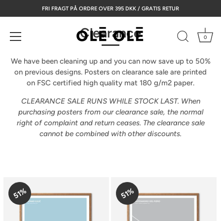
Skip
FRI FRAGT PÅ ORDRE OVER 395 DKK / GRATIS RETUR
to
content
Clearance
0
We have been cleaning up and you can now save up to 50%
on previous designs. Posters on clearance sale are printed
on
FSC certified high quality mat 180 g/m2 paper.
CLEARANCE SALE RUNS WHILE STOCK LAST. When
purchasing posters from our clearance sale, the normal
right of complaint and return ceases. The clearance sale
cannot be combined with other discounts.
51%
51%